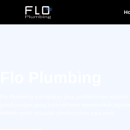
H
Flo Plumbing
Flo Plumbing merupakan jasa pembersihan saluran
pembuangan yang berkomitmen memberikan layana
terbaik untuk masalah pembersihan pipa anda